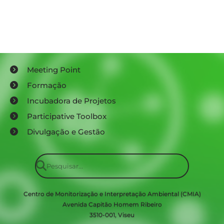
Meeting Point
Formação
Incubadora de Projetos
Participative Toolbox
Divulgação e Gestão
Centro de Monitorização e Interpretação Ambiental (CMIA)
Avenida Capitão Homem Ribeiro
3510-001, Viseu