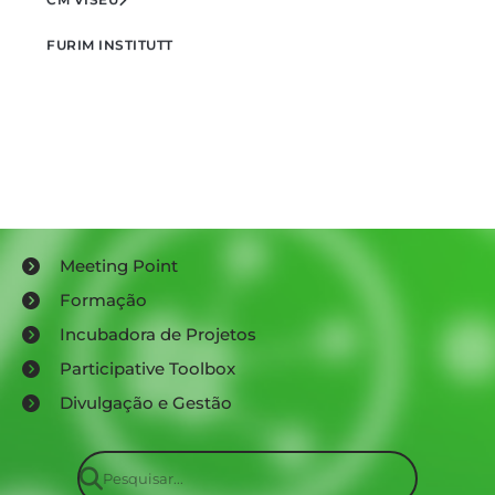
FURIM INSTITUTT
Meeting Point
Formação
Incubadora de Projetos
Participative Toolbox
Divulgação e Gestão