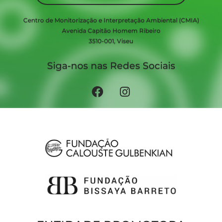
Centro de Monitorização e Interpretação Ambiental (CMIA)
Avenida Capitão Homem Ribeiro
3510-001, Viseu
Siga-nos nas Redes Sociais