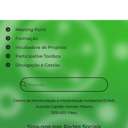
Meeting Point
Formação
Incubadora de Projetos
Participative Toolbox
Divulgação e Gestão
Centro de Monitorização e Interpretação Ambiental (CMIA)
Avenida Capitão Homem Ribeiro
3510-001, Viseu
Siga-nos nas Redes Sociais